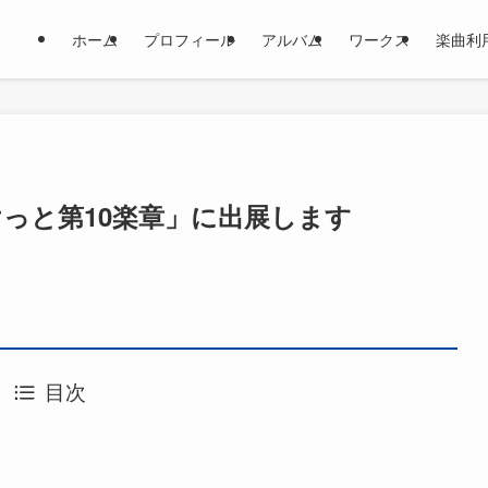
ホーム
プロフィール
アルバム
ワークス
楽曲利
音けっと第10楽章」に出展します
目次