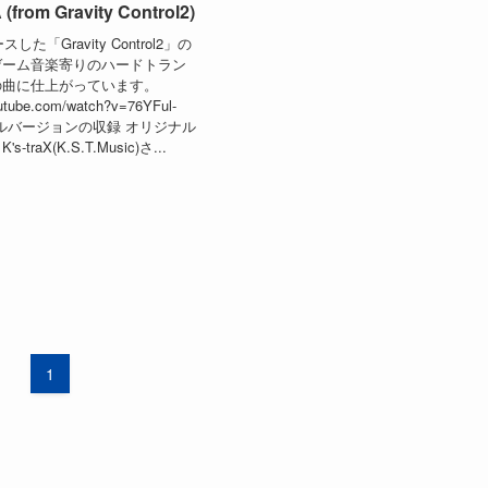
from Gravity Control2)
した「Gravity Control2」の
ゲーム音楽寄りのハードトラン
の曲に仕上がっています。
outube.com/watch?v=76YFul-
ジナルバージョンの収録 オリジナル
traX(K.S.T.Music)さ...
1